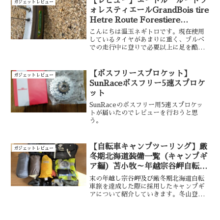
【レビュー】エートル ルートフ
ガジェットレビュー
バーできると思います。
ォレスティエールGrandBois tire
Hetre Route Forestiere
650×42B
こんにちは温玉ネギトロです。現在使用
しているタイヤがあまりに重く、ブルベ
での走行中に登りで必要以上に足を酷使
していると感じていました。そんなタイ
ミングでグランボアさんよりGrandBois
tire Hetre Route Forestiere 650×42B
【ボスフリースプロケット】
ガジェットレビュー
が発売されたので早速購入してみること
SunRaceボスフリー5速スプロケ
にしました。
ット
SunRaceのボスフリー用5速スプロケッ
トが届いたのでレビューを行おうと思
う。
【自転車キャンプツーリング】厳
ガジェットレビュー
冬期北海道装備一覧（キャンプギ
ア編）苫小牧～年越宗谷岬自転車
旅
末の年越し宗谷岬及び厳冬期北海道自転
車旅を達成した際に採用したキャンプギ
アについて紹介していきます。冬山登山
の装備を中心にアライテントやイスカ、
サーマレストなどを中心にセレクトして
います。また、バイクパッキングのみで