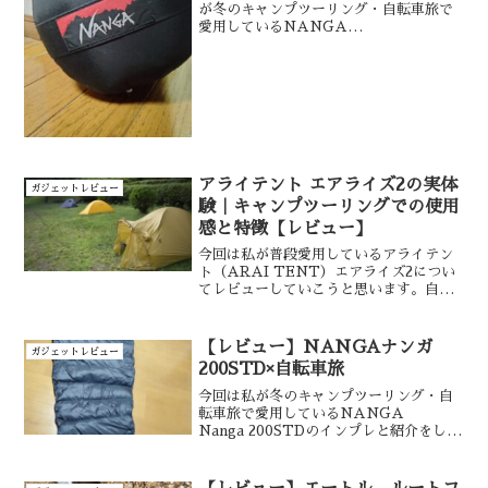
が冬のキャンプツーリング・自転車旅で
愛用しているNANGA
AURORA600DXのインプレと紹介をし
ていきたいと思います。値段と収納サイ
ズを考えればコスパはいいシュラフだと
思います。自転車キャンプツーリングな
どにも親和性は高いと思います。
アライテント エアライズ2の実体
ガジェットレビュー
験｜キャンプツーリングでの使用
感と特徴【レビュー】
今回は私が普段愛用しているアライテン
ト（ARAI TENT）エアライズ2につい
てレビューしていこうと思います。自転
車でのキャンプツーリングとエアライズ2
の親和性、インプレについて細かく紹介
していきます。
【レビュー】NANGAナンガ
ガジェットレビュー
200STD×自転車旅
今回は私が冬のキャンプツーリング・自
転車旅で愛用しているNANGA
Nanga 200STDのインプレと紹介をして
いきたいと思います。程よいサイズ感と
想定気温帯のため汎用性が非常に高く愛
用しています。これ一つで真冬以外はカ