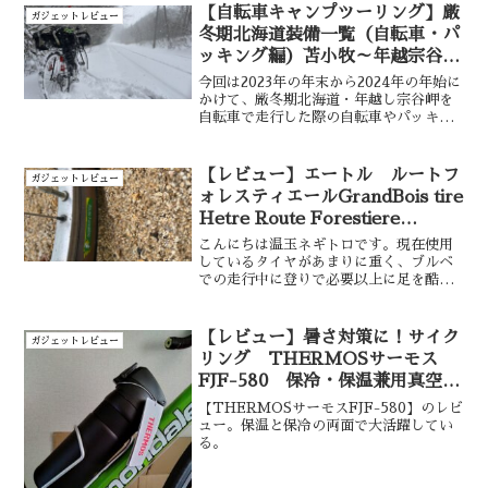
【自転車キャンプツーリング】厳
ガジェットレビュー
冬期北海道装備一覧（自転車・パ
ッキング編）苫小牧～年越宗谷岬
自転車旅
今回は2023年の年末から2024年の年始に
かけて、厳冬期北海道・年越し宗谷岬を
自転車で走行した際の自転車やパッキン
グ装備について備忘録も兼ねて記事を残
しておきます。本記事を参考に冬の北海
道にも是非チャレンジしてみてください!
【レビュー】エートル ルートフ
ガジェットレビュー
ォレスティエールGrandBois tire
Hetre Route Forestiere
650×42B
こんにちは温玉ネギトロです。現在使用
しているタイヤがあまりに重く、ブルベ
での走行中に登りで必要以上に足を酷使
していると感じていました。そんなタイ
ミングでグランボアさんよりGrandBois
tire Hetre Route Forestiere 650×42B
【レビュー】暑さ対策に！サイク
ガジェットレビュー
が発売されたので早速購入してみること
リング THERMOSサーモス
にしました。
FJF-580 保冷・保温兼用真空断
熱ケータイマグ
【THERMOSサーモスFJF-580】のレビ
ュー。保温と保冷の両面で大活躍してい
る。