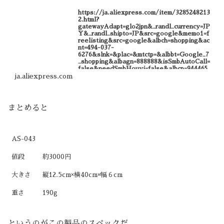
https://ja.aliexpress.com/item/3285248213
2.html?
gatewayAdapt=glo2jpn&_randl_currency=JP
Y&_randl_shipto=JP&src=google&memo1=f
reelisting&src=google&albch=shopping&ac
nt=494-037-
6276&slnk=&plac=&mtctp=&albbt=Google_7
_shopping&albagn=888888&isSmbAutoCall=
false&needSmbHouyi=false&albcp=944465
9500&albag=96168745579&trgt=1284054470
ja.aliexpress.com
089&crea=ja32852482132&netw=u&device=c
&albpg=1284054470089&albpd=ja328524821
32&gclid=CjwKCAiA0KmPBhBqEiwAJqKK
4wHHp5iKqw1-J276yo4xkvFV1-
まとめると
75fBLAMhOBYSBtKq02DO_fvu6ooBoCdF
UQAvD_BwE&gclsrc=aw.ds&aff_fcid=640af
1d7f600476f877ac3e63d72b8ec-
1642770382837-04750-
UneMJZVf&aff_fsk=UneMJZVf&aff_platfo
AS-043
rm=aaf&sk=UneMJZVf&aff_trace_key=640a
f1d7f600476f877ac3e63d72b8ec-
値段
約3000円
1642770382837-04750-
UneMJZVf&terminal_id=43571555f5684431a
dfb14d850acc001&afSmartRedirect=y
大きさ
縦12.5cm×横40cm×幅６cm
重さ
190g
というのがこの製品のスペックだ。