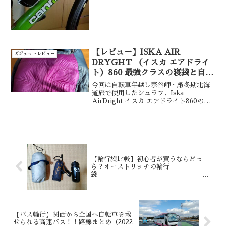
【レビュー】ISKA AIR
ガジェットレビュー
DRYGHT （イスカ エアドライ
ト）860 最強クラスの寝袋と自転
車で厳冬期北海道・年越し宗谷岬
今回は自転車年越し宗谷岬・厳冬期北海
へ挑んだ話
道旅で使用したシュラフ、Iska
AirDright イスカ エアドライト860のレ
ビュー記事になります。-25℃まで対応の
極地・厳冬期での使用を想定したモデル
ですが絶対的な安心感と暖かさがありま
した。mont-bellやナンガのシュラフと
の比較や、収納時に便利なコンプレッシ
ョンバッグやドライバッグとの組み合わ
せについても考察していきます。
【輪行袋比較】初心者が買うならどっ
ち？オーストリッチの輪行
袋
ロード320vsSL-100
【バス輪行】関西から全国へ自転車を載
せられる高速バス！！路線まとめ（2022