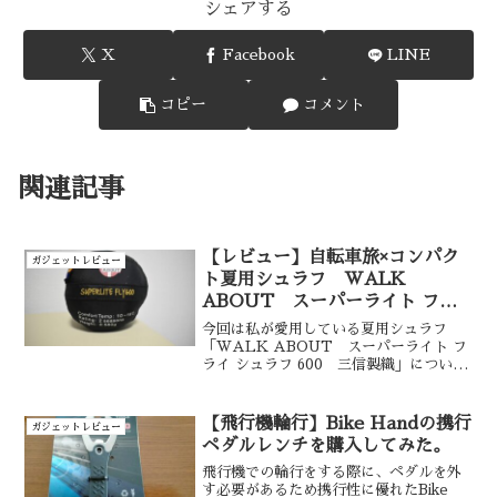
シェアする
X
Facebook
LINE
コピー
コメント
関連記事
【レビュー】自転車旅×コンパク
ガジェットレビュー
ト夏用シュラフ WALK
ABOUT スーパーライト フラ
イ シュラフ 600
今回は私が愛用している夏用シュラフ
「WALK ABOUT スーパーライト フ
ライ シュラフ 600 三信製織」について
のレビューと紹介を行います。検索して
もあまり情報が出てこないシュラフです
が、値段×収納サイズが自転車旅やキャン
【飛行機輪行】Bike Handの携行
ガジェットレビュー
プツーリングに非常に有用だなと感じた
ペダルレンチを購入してみた。
ので記事にしました。
飛行機での輪行をする際に、ペダルを外
す必要があるため携行性に優れたBike