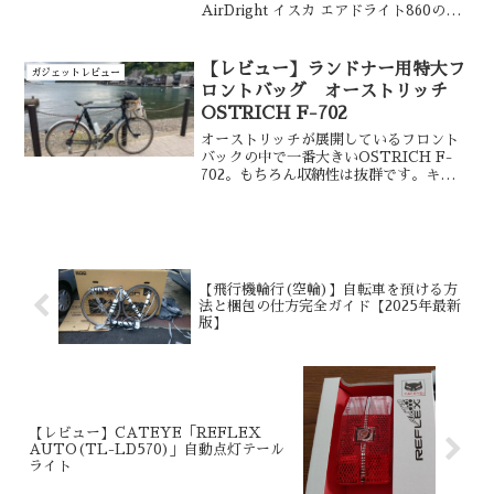
AirDright イスカ エアドライト860のレ
ビュー記事になります。-25℃まで対応の
極地・厳冬期での使用を想定したモデル
ですが絶対的な安心感と暖かさがありま
【レビュー】ランドナー用特大フ
ガジェットレビュー
した。mont-bellやナンガのシュラフと
ロントバッグ オーストリッチ
の比較や、収納時に便利なコンプレッシ
OSTRICH F-702
ョンバッグやドライバッグとの組み合わ
せについても考察していきます。
オーストリッチが展開しているフロント
バックの中で一番大きいOSTRICH F-
702。もちろん収納性は抜群です。キャン
プツーリングやブルベでの使用の視点か
らレビューを行います。ランドナーだけ
でなく、フロントキャリアがつくクロス
バイクやロードバイクでも使用できると
思います。
【飛行機輪行(空輪)】自転車を預ける方
法と梱包の仕方完全ガイド【2025年最新
版】
【レビュー】CATEYE「REFLEX
AUTO(TL-LD570)」自動点灯テール
ライト