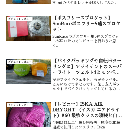
Handのペダルレンチを購入してみた。
【ボスフリースプロケット】
ガジェットレビュー
SunRaceボスフリー5速スプロケ
ット
SunRaceのボスフリー用5速スプロケッ
トが届いたのでレビューを行おうと思
う。
【バイクパッキングや自転車ツー
ガジェットレビュー
リングに】アライテントのスーパ
ーライト ツェルト1とモンベル
の ライトツェルトを実際に並べ
左がアライのツェルト。右がモンベル。
て比較してみた！
こんにちはねぎとろです。先日友人がツ
ェルトでバイクパッキングしているのを
見て、「ツェルトかっこいい、、」と思
いアライテントのスーパライトツェルト1
を購入してみた。スーバーライトツェル
【レビュー】ISKA AIR
ガジェットレビュー
トのレビューはまた別記...
DRYGHT （イスカ エアドライ
ト）860 最強クラスの寝袋と自転
車で厳冬期北海道・年越し宗谷岬
今回は自転車年越し宗谷岬・厳冬期北海
へ挑んだ話
道旅で使用したシュラフ、Iska