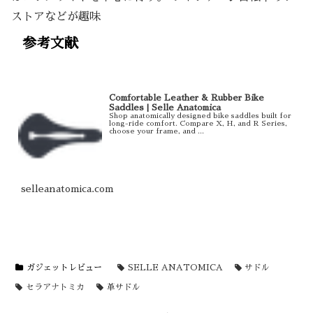
ストアなどが趣味
参考文献
Comfortable Leather & Rubber Bike
Saddles | Selle Anatomica
Shop anatomically designed bike saddles built for
long-ride comfort. Compare X, H, and R Series,
choose your frame, and ...
selleanatomica.com
ガジェットレビュー
SELLE ANATOMICA
サドル
セラアナトミカ
革サドル