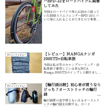
ーBFD-22をロードバイクに装着
してみた
今回はロードバイク用に以前から狙って
いたBBBスリムフェンダーBFD-22につ
いて体に入れることができたので考察を
していこうと思います。
【レビュー】NANGAナンガ
ガジェットレビュー
200STD×自転車旅
今回は私が冬のキャンプツーリング・自
転車旅で愛用しているNANGA
Nanga 200STDのインプレと紹介をして
いきたいと思います。程よいサイズ感と
想定気温帯のため汎用性が非常に高く愛
用しています。これ一つで真冬以外はカ
【輪行袋比較】初心者が買うなら
ガジェットレビュー
バーできると思います。
どっち？オーストリッチの輪行
袋
ロード320vsSL-100
輪行袋界の金字塔ともいえるオーストリ
ッチの輪行袋を比較する。ロード