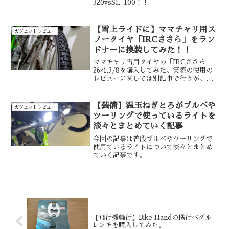
320vsSL-100！！
【雪上ライドに】ママチャリ用ス
ガジェットレビュー
ノータイヤ「IRCささら」をラン
ドナーに換装してみた！！
ママチャリ雪用タイヤの「IRCささら」
26×1,3/8を購入してみた。実際の使用の
レビューに関しては別記事で行うが、購
入から換装してみた感想について共有し
ていこうと思う。
【装備】温玉ねぎとろがブルベや
ガジェットレビュー
ツーリングで使っているライトを
淡々とまとめていく記事
今回の記事は普段ブルベやツーリングで
使用ているライトについて淡々とまとめ
ていく記事です。
【飛行機輪行】Bike Handの携行ペダル
レンチを購入してみた。