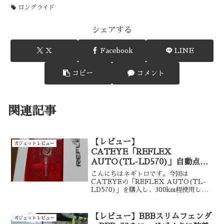
ロングライド
シェアする
X
Facebook
LINE
コピー
コメント
関連記事
【レビュー】
ガジェットレビュー
CATEYE「REFLEX
AUTO(TL-LD570)」自動点灯
テールライト
こんにちはネギトロです。今回は
CATEYEの「REFLEX AUTO(TL-
LD570)」を購入し、300km程使用した
のでレビューを行いたいと思います。
【レビュー】BBBスリムフェンダ
ガジェットレビュー