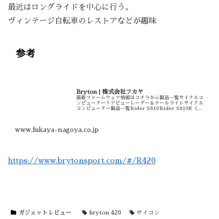
最近はロングライドを中心に行う。
ヴィンテージ自転車のレストアなどが趣味
参考
Bryton | 株式会社フカヤ
最新ファームウェア情報はコチラから製品一覧サイクルコ
ンピューターリアビューレーダー＆テールライトサイクル
コンピューター製品一覧Rider S810Rider S810E（本
体のみ）¥46,200（税込）Rider S810T（スピード・ケ
イ...
www.fukaya-nagoya.co.jp
h
ttps://www.brytonsport.com/#/R420
ガジェットレビュー
bryton 420
サイコン