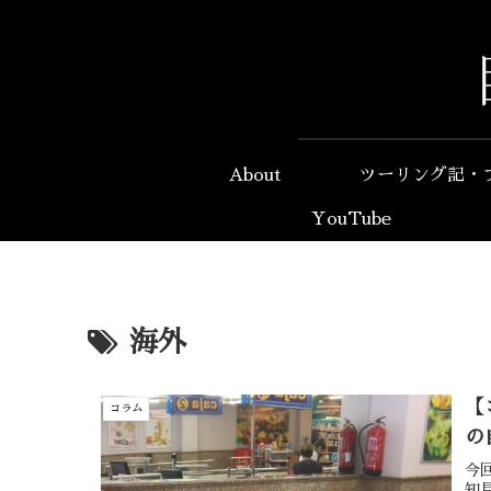
About
ツーリング記・
YouTube
海外
【
コラム
の
今
知