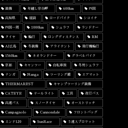
装備
年越し宗谷岬
600km
四国
高知県
寝袋
ロードバイク
シコイチ
四国一周
1000km
シュラフ
ランドナー
タイヤ
輪行
ロングディスタンス
RM
AJ広島
冬装備
アライテント
飛行機輪行
1560km
ネオランドナー
グラベルバイク
京都
キャンツー
自転車旅
冬用シュラフ
ナンガ
Nanga
ツーリング期
エアマット
THERMAREST
キャンプツーリング装備
CATEYE
テールライト
工具
夜行バス
高速バス
スノータイヤ
オーストリッチ
Campagnolo
Cannondale
フロントバッグ
エンド120
SunRace
５速スプロケット