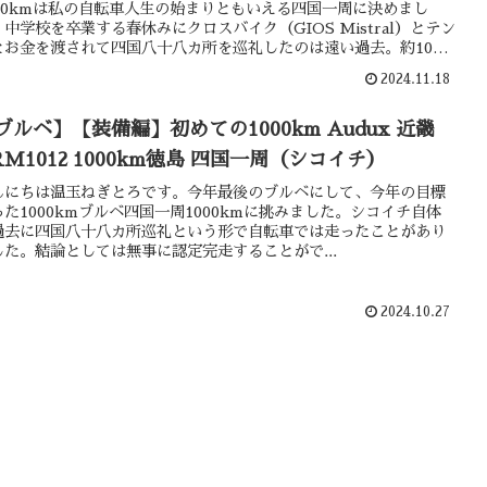
000kmは私の自転車人生の始まりともいえる四国一周に決めまし
。中学校を卒業する春休みにクロスバイク（GIOS Mistral）とテン
とお金を渡されて四国八十八カ所を巡礼したのは遠い過去。約10年
りの四国一周は休まず走ります！温玉ねぎとろの初めての1000km
2024.11.18
楽しみください。
ブルベ】【装備編】初めての1000km Audux 近畿
RM1012 1000km徳島 四国一周（シコイチ）
んにちは温玉ねぎとろです。今年最後のブルベにして、今年の目標
った1000kmブルベ四国一周1000kmに挑みました。シコイチ自体
過去に四国八十八カ所巡礼という形で自転車では走ったことがあり
した。結論としては無事に認定完走することがで...
2024.10.27