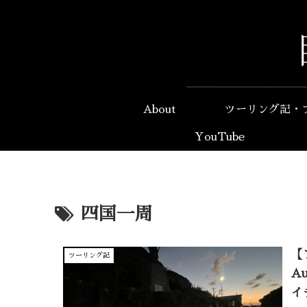
About
ツーリング記・
YouTube
四国一周
【
ツーリング記
A
イ