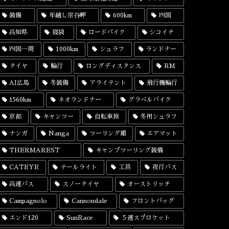
装備
年越し宗谷岬
600km
四国
高知県
寝袋
ロードバイク
シコイチ
四国一周
1000km
シュラフ
ランドナー
タイヤ
輪行
ロングディスタンス
RM
AJ広島
冬装備
アライテント
飛行機輪行
1560km
ネオランドナー
グラベルバイク
京都
キャンツー
自転車旅
冬用シュラフ
ナンガ
Nanga
ツーリング期
エアマット
THERMAREST
キャンプツーリング装備
CATEYE
テールライト
工具
夜行バス
高速バス
スノータイヤ
オーストリッチ
Campagnolo
Cannondale
フロントバッグ
エンド120
SunRace
５速スプロケット