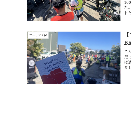
1
た
ト
ぶ
お
【
ツーリング記
B
こ
だ
は
ま