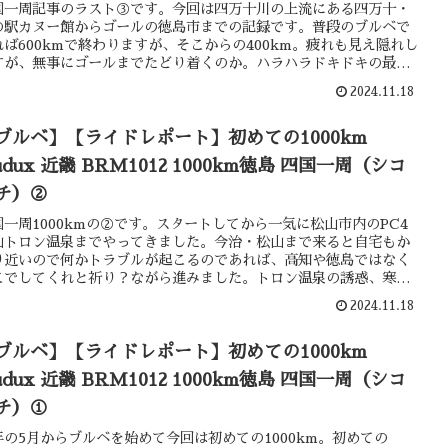
国一周記事のラスト③です。今回は四万十川の上流にある四万十・
の駅カヌー館からゴールの徳島市までの記録です。普段のブルベで
れば600kmで終わりますが、そこからの400km。疲れも見え隠れし
すが、無事にゴールまでたどり着くのか。ハラハラドキドキの最終
です。
2024.11.18
ブルベ】【ライドレポート】初めての1000km
udux 近畿 BRM1012 1000km徳島 四国一周（シコ
チ）②
国一周1000kmの②です。スタートしてから一気に松山市内のPC4
山トロン温泉までやってきました。今治・松山まで来ると自宅もか
り近いので何かトラブルが起こるのであれば、高知や徳島ではなく
こでしてくれと祈り？ながら進みました。トロン温泉の誘惑、寒さ
暑さに翻弄される忙しい2記事目です。
2024.11.18
ブルベ】【ライドレポート】初めての1000km
udux 近畿 BRM1012 1000km徳島 四国一周（シコ
チ）①
年の5月からブルベを始めて今回は初めての1000km。初めての