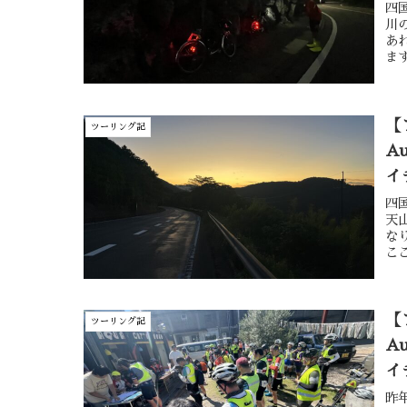
四
川
あ
ま
話
【
ツーリング記
A
イ
四
天
な
こ
や
【
ツーリング記
A
イ
昨