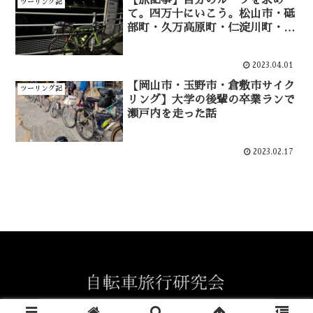
ツーリング記
て。四万十にいこう。松山市・砥
部町・久万高原町・仁淀川町・越
知町サイクリング 四国山地編②
2023.04.01
【岡山市・玉野市・倉敷市サイク
ツーリング記
リング】大学の後輩の卒業ランで
瀬戸内を走った話
2023.02.17