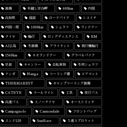
装備
年越し宗谷岬
600km
四国
高知県
寝袋
ロードバイク
シコイチ
四国一周
1000km
シュラフ
ランドナー
タイヤ
輪行
ロングディスタンス
RM
AJ広島
冬装備
アライテント
飛行機輪行
1560km
ネオランドナー
グラベルバイク
京都
キャンツー
自転車旅
冬用シュラフ
ナンガ
Nanga
ツーリング期
エアマット
THERMAREST
キャンプツーリング装備
CATEYE
テールライト
工具
夜行バス
高速バス
スノータイヤ
オーストリッチ
Campagnolo
Cannondale
フロントバッグ
エンド120
SunRace
５速スプロケット