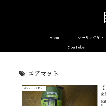
About
ツーリング記・
YouTube
エアマット
【
ガジェットレビュー
を
収
た