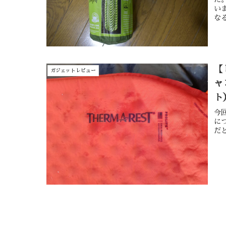
い
な
【
ガジェットレビュー
ャ
ト
今回
に
だ